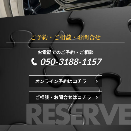
ご
予
約
・
ご
相
談
・
お
問
合
せ
お電話でのご予約・ご相談
050-3188-1157
オンライン予約はコチラ
ご相談・お問合せはコチラ