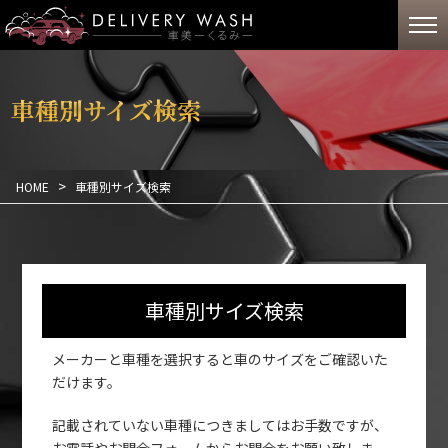
車
種
別
サ
イ
ズ
検
索
>
HOME
車種別サイズ検索
車種別サイズ検索
メーカーと車種を選択すると車のサイズをご確認いた
だけます。
記載されていない車種につきましてはお手数ですが、